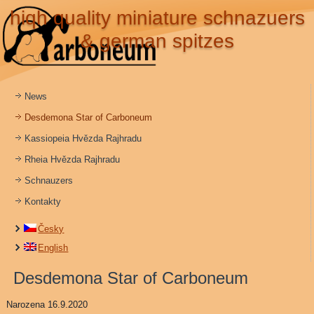
hiqh quality miniature schnazuers
& german spitzes
News
Desdemona Star of Carboneum
Kassiopeia Hvězda Rajhradu
Rheia Hvězda Rajhradu
Schnauzers
Kontakty
Česky
English
Desdemona Star of Carboneum
Narozena 16.9.2020